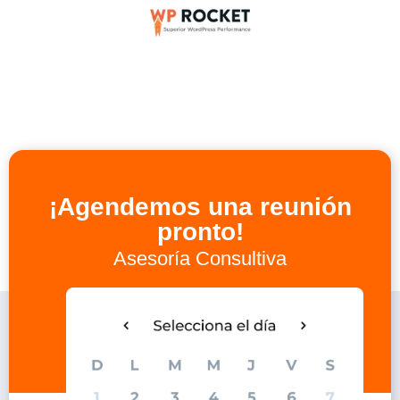
¡Agendemos una reunión
pronto!
Asesoría Consultiva