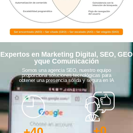
Expertos en Marketing Digital, SEO, GEO
yque Comunicación
Somos una agencia SEO, nuestro equipo
proporciona soluciones tecnológicas para
obtener una presencia sólida y segura en IA
+
0
+
40