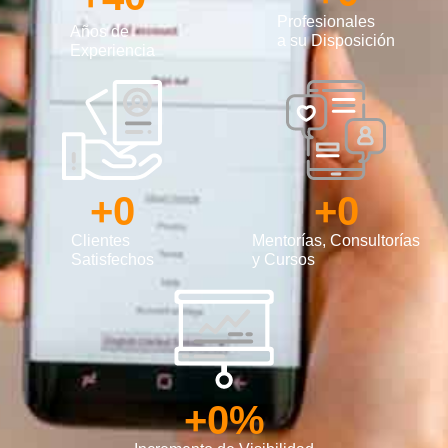
Profesionales
Años de
a su Disposición
Experiencia
+
0
+
0
Clientes
Mentorías, Consultorías
Satisfechos
y Cursos
+
0
%