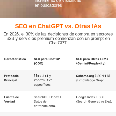
Incremento de Visibilidad
en buscadores
SEO en ChatGPT
vs. Otras IAs
En 2026, el 30% de las decisiones de compra en sectores
B2B y servicios premium comienzan con un prompt en
ChatGPT.
Característica
SEO para ChatGPT
SEO para Otros LLMs
(CGO)
(Gemini/Perplexity)
Protocolo
llms.txt
y
Schema.org
(JSON-LD)
Principal
robots.txt
y Knowledge Graph.
específicos.
Fuente de
SearchGPT Index +
Google Index + SGE
Verdad
Datos de
(Search Generative Exp).
entrenamiento.